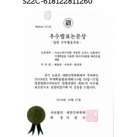
S22C-618122811260