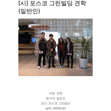
[시] 포스코 그린빌딩 견학
(일반인)
구분: 견학
참가자: 일반인
장소: 포스코 그린빌딩
날짜: 20141121