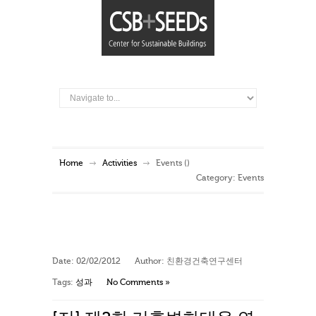
Home
Activities
Events
()
Category:
Events
Date:
02/02/2012
Author:
친환경건축연구센터
Tags:
성과
No Comments »